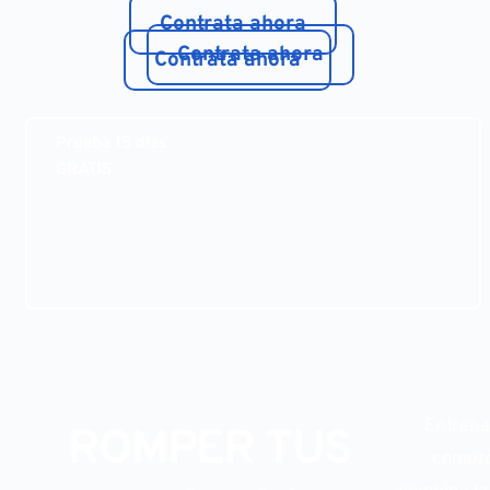
Contrata ahora
Contrata ahora
Contrata ahora
Prueba 15 días
GRATIS
Entrena
ROMPER TUS
compro