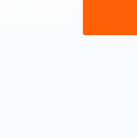
inteligencia de una app con toda la
ncia de un entrenador personal
ara ayudarte a alcanzar tu meta.